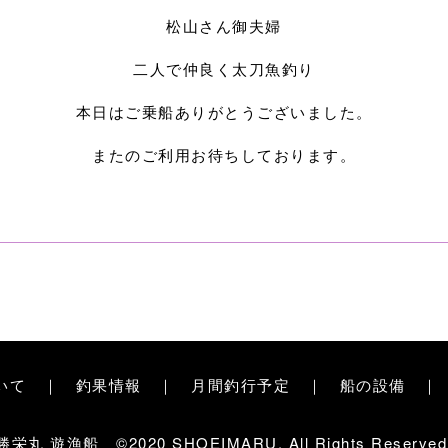
松山さん御夫婦
二人で仲良く太刀魚釣り
本日はご乗船ありがとうございました。
またのご利用お待ちしております。
いて
｜
釣果情報
｜
月間釣行予定
｜
船の設備
勝栄丸 遊漁船 ©2020 SHOEIMARU. All Rights Reserved