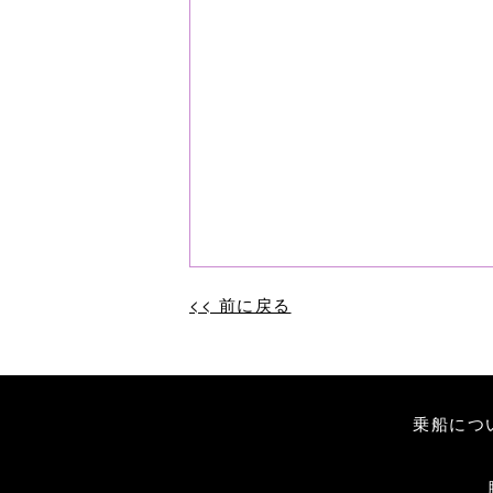
<< 前に戻る
投
稿
乗船につ
ナ