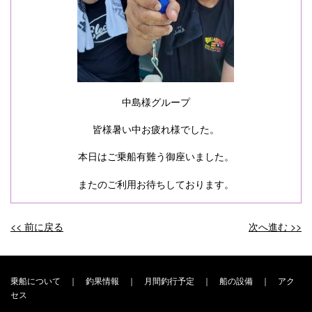
中島様グループ
皆様暑い中お疲れ様でした。
本日はご乗船有難う御座いました。
またのご利用お待ちしております。
<< 前に戻る
次へ進む >>
投
稿
ナ
乗船について
｜
釣果情報
｜
月間釣行予定
｜
船の設備
｜
アク
セス
ビ