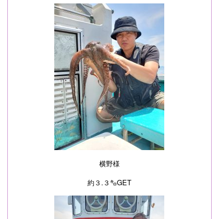
横野様
約３.３㌔GET