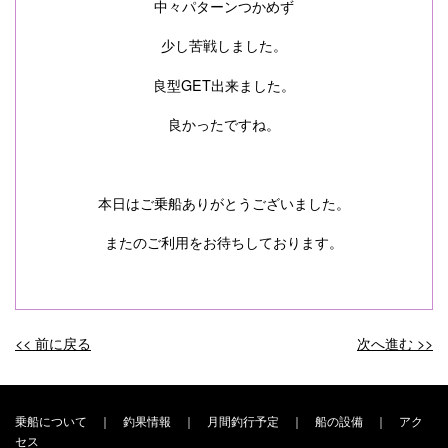
中々パターンつかめず
少し苦戦しました。
良型GET出来ました。
良かったですね。
本日はご乗船ありがとうございました。
またのご利用をお待ちしております。
<< 前に戻る
次へ進む >>
投
稿
ナ
乗船について
｜
釣果情報
｜
月間釣行予定
｜
船の設備
｜
アク
セス