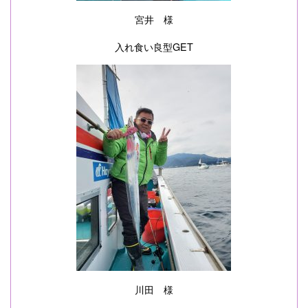
宮井 様
入れ食い良型GET
川田 様