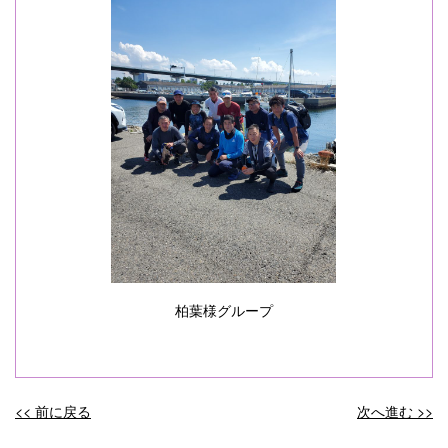
柏葉様グループ
<< 前に戻る
次へ進む >>
投