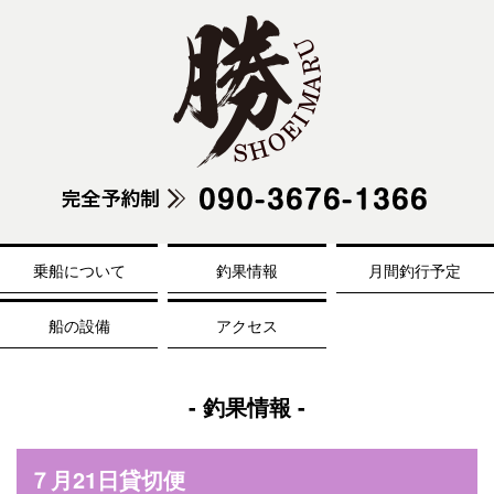
乗船について
釣果情報
月間釣行予定
船の設備
アクセス
- 釣果情報 -
７月21日貸切便