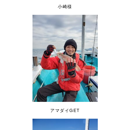
小崎様
アマダイGET